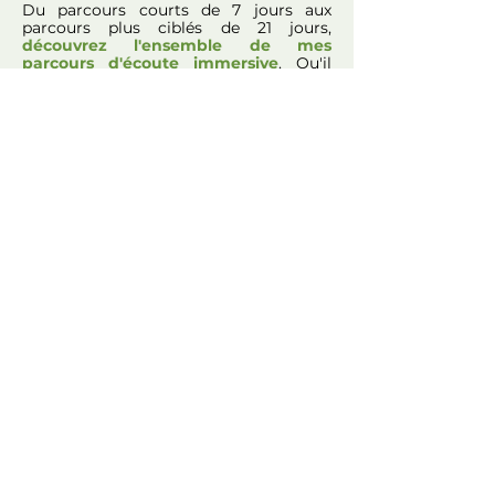
Du parcours courts de 7 jours aux
parcours plus ciblés de 21 jours,
découvrez l'ensemble de mes
parcours d'écoute immersive
. Qu'il
s'agisse de relâcher les tensions
corporelles, d'apaiser le trop-plein
émotionnel ou de sortir du brouillard
mental, découvrez mes offres et
choisissez simplement
le parcours qui
résonne le plus avec ce que vous
traversez aujourd'hui
.
Découvrir les parcours
Un mot pour la route...
Je viens du monde de l’ingénierie. J’ai
longtemps fonctionné dans la
performance et le contrôle, jusqu’au jour
où mon propre système a lâché.