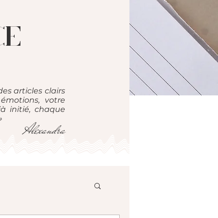
CE
des articles clairs
émotions, votre
à initié, chaque
»
Alexandra