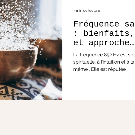
3 min de lecture
Fréquence sa
: bienfaits,
et approche
multifréquen
La fréquence 852 Hz est souvent associée à l’ élévation
spirituelle, à l’intuition et à
même . Elle est réputée...
EXPLORA FREQUENCIA — ESPACE INFINI
ces sacrées - Parcours sonores immersifs - Algorithmes sonore
Mentions légales & politique de confidentialité
|
Conditions Générales de Ventes (CGV)
|
Me contacte