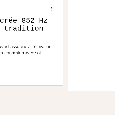
crée 852 Hz
 tradition
ces
 la reconnexion avec soi-
 avancés
r