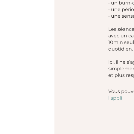
• un burn-
• une péri
• une sens
Les séance
avec un ca
10min seul
quotidien.
Ici, il ne 
simplement
et plus res
Vous pouve
l'appli