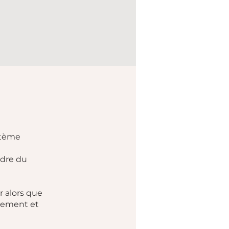
stème
ndre du
r alors que
sement et