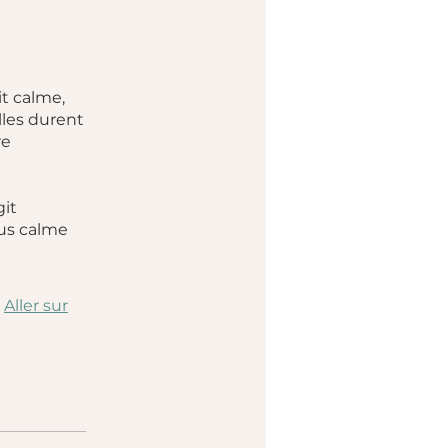
t calme,
les durent
re
git
lus calme
Aller sur