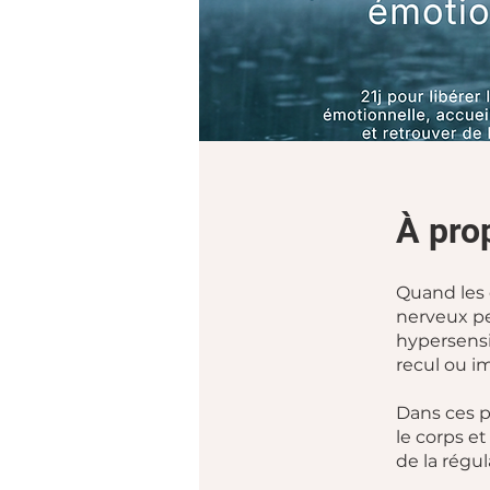
À pro
Quand les
nerveux peu
hypersensib
recul ou i
Dans ces p
le corps e
de la régul