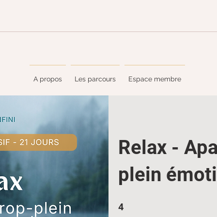
A propos
Les parcours
Espace membre
Relax - Apa
plein émot
4 semaines
4