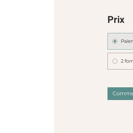
Prix
Paie
2 for
Commen