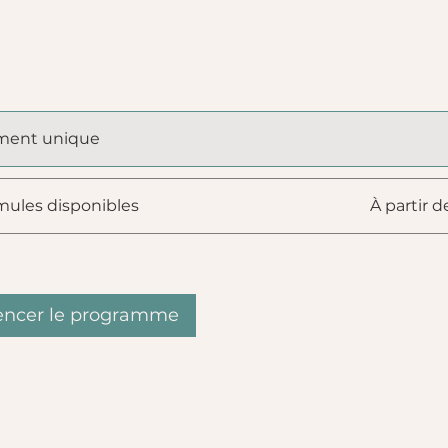
ment unique
mules disponibles
À partir d
cer le programme