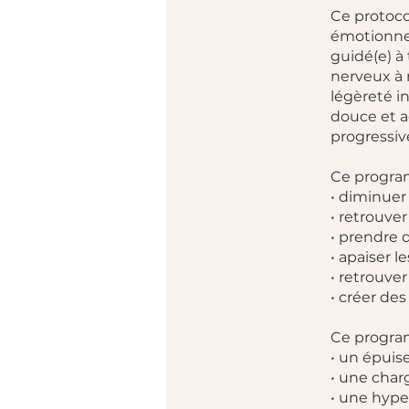
Ce protoc
émotionnel
guidé(e) à
nerveux à 
légèreté i
douce et a
progressiv
Ce program
• diminuer
• retrouver
• prendre 
• apaiser 
• retrouver
• créer de
Ce program
• un épui
• une char
• une hype