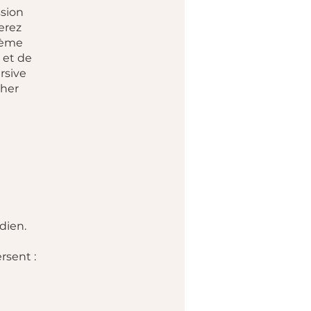
sion
erez
stème
 et de
rsive
cher
dien.
rsent :