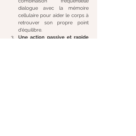
combinaison fréquentielle 
dialogue avec la mémoire 
cellulaire pour aider le corps à 
retrouver son propre point 
d'équilibre.
Une action passive et rapide 
:
 la transmission d'informations 
est quant à elle instantannée, 
sans avoir besoin d'écouter 
des heures. Vous n'avez aucun 
effort d'analyse ou de 
concentration à fournir, le son 
sert de vecteur, le mental se 
met en pause, et le corps 
reçoit ce dont il a besoin.
Pas d'effets secondaires
 : 
contrairement à un travail 
énergétique, travailler avec 
l'information permet de limiter 